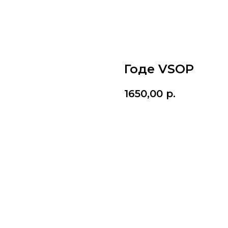
Годе VSOP
1650,00
р.