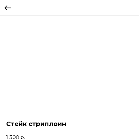
Стейк стриплоин
1 300
р.