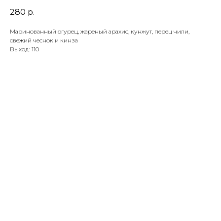
280
р.
Маринованный огурец, жареный арахис, кунжут, перец чили,
свежий чеснок и кинза
Выход: 110