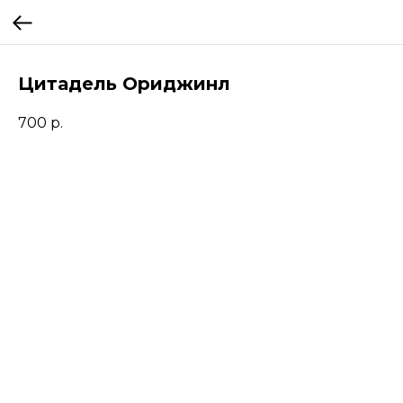
Цитадель Ориджинл
700
р.